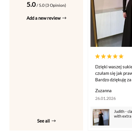
5.0
/ 5.0 (3 Opinion)
Add a new review
Dzięki waszej suki
czułam się jak pra
Bardzo dziękuję za t
Zuzanna
26.01.2026
Judith - cl
with extra
See all